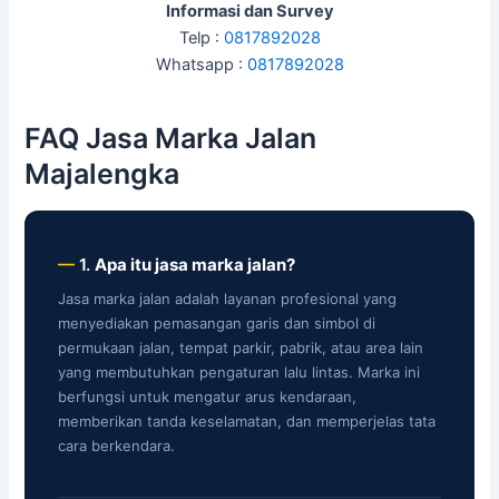
Informasi dan Survey
Telp :
0817892028
Whatsapp :
0817892028
FAQ Jasa Marka Jalan
Majalengka
1.
Apa itu jasa marka jalan?
Jasa marka jalan adalah layanan profesional yang
menyediakan pemasangan garis dan simbol di
permukaan jalan, tempat parkir, pabrik, atau area lain
yang membutuhkan pengaturan lalu lintas. Marka ini
berfungsi untuk mengatur arus kendaraan,
memberikan tanda keselamatan, dan memperjelas tata
cara berkendara.