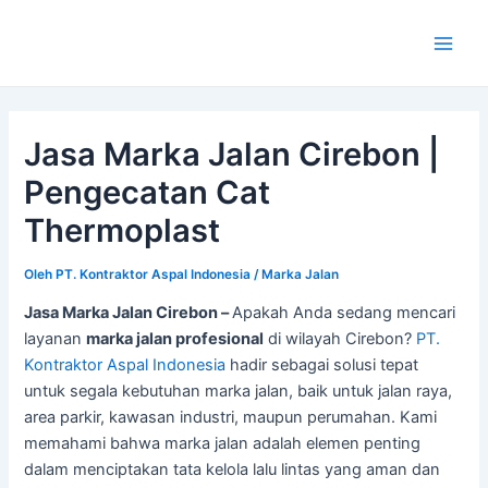
Lewati
ke
Main
konten
Men
Jasa Marka Jalan Cirebon |
Pengecatan Cat
Thermoplast
Oleh
PT. Kontraktor Aspal Indonesia
/
Marka Jalan
Jasa Marka Jalan Cirebon –
Apakah Anda sedang mencari
layanan
marka jalan profesional
di wilayah Cirebon?
PT.
Kontraktor Aspal Indonesia
hadir sebagai solusi tepat
untuk segala kebutuhan marka jalan, baik untuk jalan raya,
area parkir, kawasan industri, maupun perumahan. Kami
memahami bahwa marka jalan adalah elemen penting
dalam menciptakan tata kelola lalu lintas yang aman dan