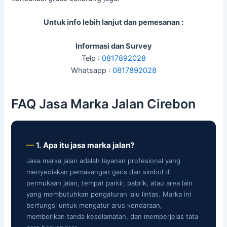
Untuk info lebih lanjut dan pemesanan :
Informasi dan Survey
Telp :
0817892028
Whatsapp :
0817892028
FAQ Jasa Marka Jalan Cirebon
1.
Apa itu jasa marka jalan?
Jasa marka jalan adalah layanan profesional yang
menyediakan pemasangan garis dan simbol di
permukaan jalan, tempat parkir, pabrik, atau area lain
yang membutuhkan pengaturan lalu lintas. Marka ini
berfungsi untuk mengatur arus kendaraan,
memberikan tanda keselamatan, dan memperjelas tata