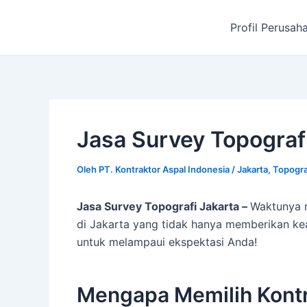
Lewati
ke
Profil Perusah
konten
Jasa Survey Topografi
Oleh
PT. Kontraktor Aspal Indonesia
/
Jakarta
,
Topogra
Jasa Survey Topografi Jakarta –
Waktunya m
di Jakarta yang tidak hanya memberikan kea
untuk melampaui ekspektasi Anda!
Mengapa Memilih Kontr