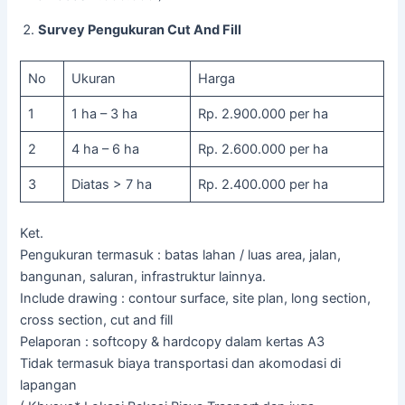
Survey Pengukuran Cut And Fill
No
Ukuran
Harga
1
1 ha – 3 ha
Rp. 2.900.000 per ha
2
4 ha – 6 ha
Rp. 2.600.000 per ha
3
Diatas > 7 ha
Rp. 2.400.000 per ha
Ket.
Pengukuran termasuk : batas lahan / luas area, jalan,
bangunan, saluran, infrastruktur lainnya.
Include drawing : contour surface, site plan, long section,
cross section, cut and fill
Pelaporan : softcopy & hardcopy dalam kertas A3
Tidak termasuk biaya transportasi dan akomodasi di
lapangan