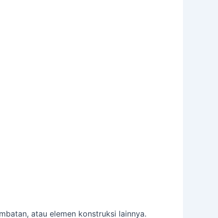
atan, atau elemen konstruksi lainnya.