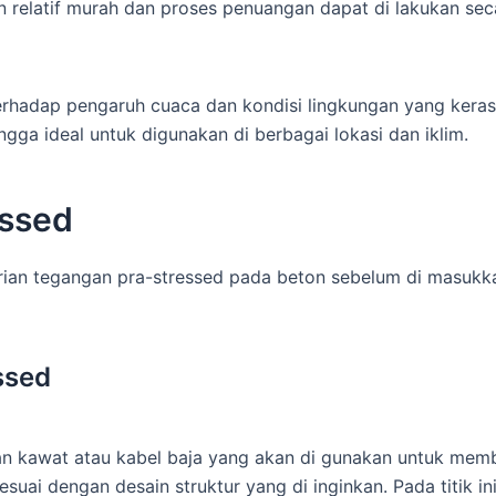
elatif murah dan proses penuangan dapat di lakukan seca
rhadap pengaruh cuaca dan kondisi lingkungan yang keras.
gga ideal untuk digunakan di berbagai lokasi dan iklim.
essed
ian tegangan pra-stressed pada beton sebelum di masukka
ssed
n kawat atau kabel baja yang akan di gunakan untuk memb
esuai dengan desain struktur yang di inginkan. Pada titik i