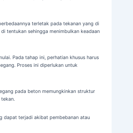
perbedaannya terletak pada tekanan yang di
ah di tentukan sehingga menimbulkan keadaan
lai. Pada tahap ini, perhatian khusus harus
gang. Proses ini diperlukan untuk
ategang pada beton memungkinkan struktur
 tekan.
g dapat terjadi akibat pembebanan atau